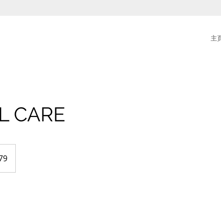
主
L CARE
79