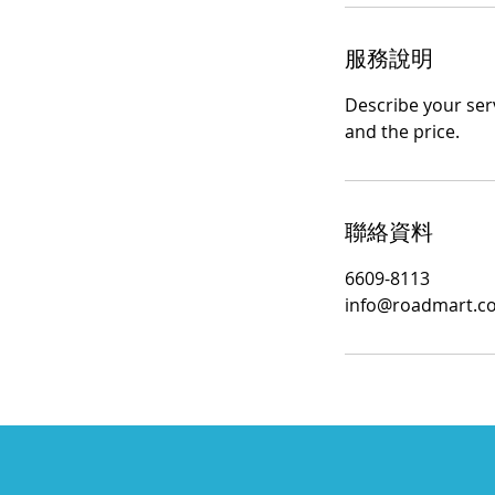
服務說明
Describe your serv
and the price.
聯絡資料
6609-8113
info@roadmart.c