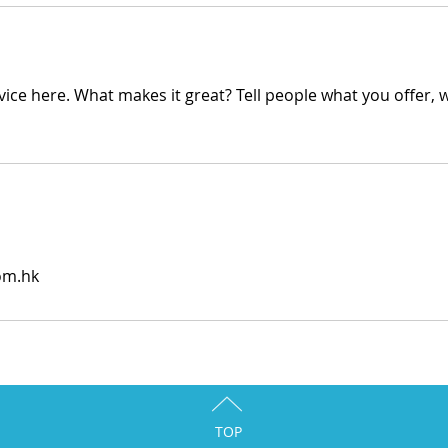
ice here. What makes it great? Tell people what you offer, wh
om.hk
TOP